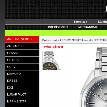
Szervizek
Szaküz
PRECISIONIST
MECHANICAL
ARCHIVE SERIES
Bulova órák
>
ARCHIVE SERIES karórák
>
JET STAR
AUTOMATIC
További változat
CLASSIC
CRYSTAL
CURV
DIAMOND
DRESS
ICON
LUNAR PILOT
MARINE STAR