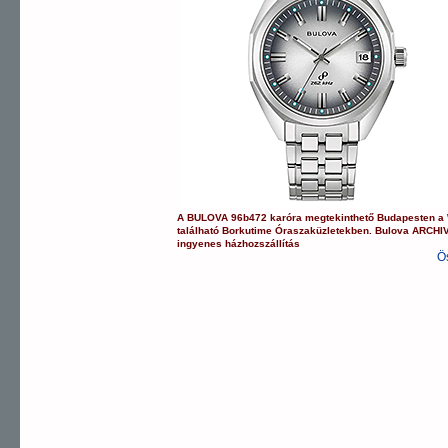
A
BULOVA
96b472
karóra
megtekinthető Budapesten a
található Borkutime Óraszaküzletekben.
Bulova
ARCHI
ingyenes házhozszállítás
Ö