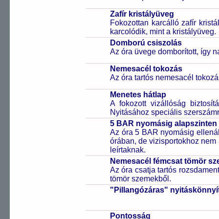
Zafír kristályüveg
Fokozottan karcálló zafír kris
karcolódik, mint a kristályüveg.
Domború csiszolás
Az óra üvege domborított, így 
Nemesacél tokozás
Az óra tartós nemesacél tokozá
Menetes hátlap
A fokozott vizállóság biztosí
Nyitásához speciális szerszám
5 BAR nyomásig alapszinten 
Az óra 5 BAR nyomásig ellenáll
órában, de vizisportokhoz nem
leírtaknak.
Nemesacél fémcsat tömör sz
Az óra csatja tartós rozsdament
tömör szemekből.
"Pillangózáras" nyitáskönnyí
Pontosság