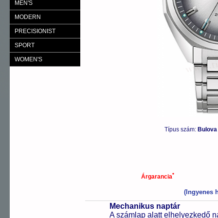
MEN'S
MODERN
PRECISIONIST
SPORT
WOMEN'S
Típus szám:
Bulova
*
Árgarancia
(Ingyenes h
Mechanikus naptár
A számlap alatt elhelyezkedő n