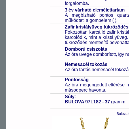
forgalomba.
3 év várható elemélettartam
A megbízható pontos quartz
működteti a gombelem (
).
Zafír kristályüveg tükröződés
Fokozottan karcálló zafír kris
karcolódik, mint a kristályüveg
tükröződés mentesítő bevonattal 
Domború csiszolás
Az óra üvege domborított, így 
Nemesacél tokozás
Az óra tartós nemesacél tokozá
Pontosság
Az óra megengedett eltérése n
másodperc havonta.
Súly:
BULOVA 97L182
-
37
gramm
Bulova 