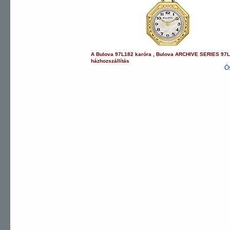
A
Bulova
97L182
karóra
,
Bulova
ARCHIVE SERIES
97
házhozszállítás
Ö