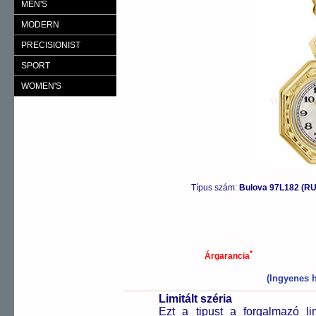
MEN'S
MODERN
PRECISIONIST
SPORT
WOMEN'S
Típus szám:
Bulova 97L182 (
*
Árgarancia
(Ingyenes h
Limitált széria
Ezt a tipust a forgalmazó l