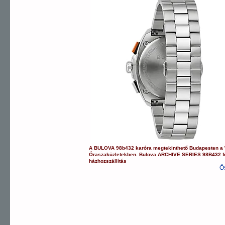
A
BULOVA
98b432
karóra
megtekinthető Budapesten a
Óraszaküzletekben.
Bulova
ARCHIVE SERIES
98B432
f
házhozszállítás
Ö