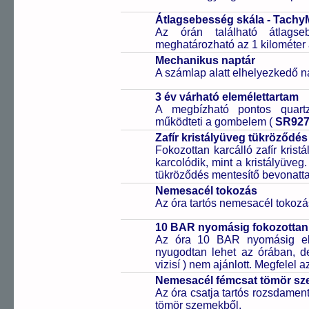
Átlagsebesség skála - Tachy
Az órán található átlagse
meghatározható az 1 kilométer 
Mechanikus naptár
A számlap alatt elhelyezkedő n
3 év várható elemélettartam
A megbízható pontos quartz
működteti a gombelem (
SR92
Zafír kristályüveg tükröződés
Fokozottan karcálló zafír kris
karcolódik, mint a kristályüveg
tükröződés mentesítő bevonattal 
Nemesacél tokozás
Az óra tartós nemesacél tokozá
10 BAR nyomásig fokozottan 
Az óra 10 BAR nyomásig ell
nyugodtan lehet az órában, de 
vizisí ) nem ajánlott. Megfelel
Nemesacél fémcsat tömör sz
Az óra csatja tartós rozsdament
tömör szemekből.