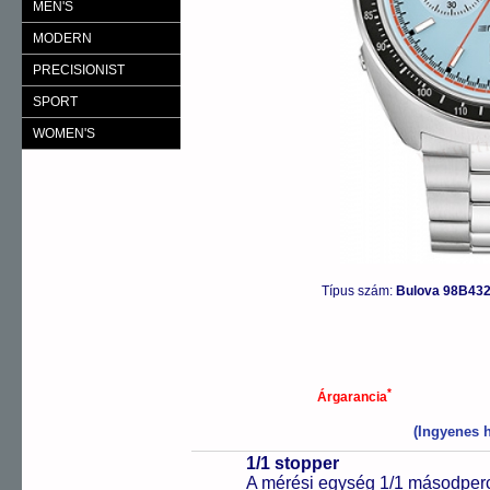
MEN'S
MODERN
PRECISIONIST
SPORT
WOMEN'S
Típus szám:
Bulova 98B43
*
Árgarancia
(Ingyenes h
1/1 stopper
A mérési egység 1/1 másodperc