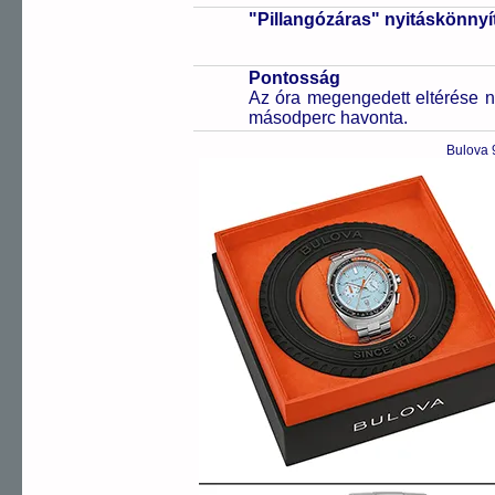
"Pillangózáras" nyitáskönnyí
Pontosság
Az óra megengedett eltérése n
másodperc havonta.
Bulova 