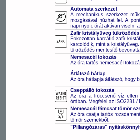
Automata szerkezet
A mechanikus szerkezet műkö
mozgásával húzhat fel. A pon
napi nyolc órát aktívan viselni a
Zafír kristályüveg tükröződés
Fokozottan karcálló zafír kris
karcolódik, mint a kristályüveg
tükröződés mentesítő bevonattal 
Nemesacél tokozás
Az óra tartós nemesacél tokozá
Átlátszó hátlap
Az óra hátlapja átlátszó, hogy 
Cseppálló tokozás
Az óra a fröccsenő víz ellen
órában. Megfelel az ISO2281 /
Nemesacél fémcsat tömör sz
Az óra csatja tartós rozsdament
tömör szemekből.
"Pillangózáras" nyitáskönnyí