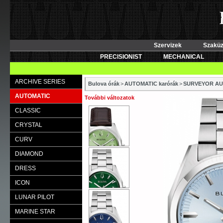
Szervizek
Szaküz
PRECISIONIST
MECHANICAL
ARCHIVE SERIES
Bulova órák
>
AUTOMATIC karórák
>
SURVEYOR AU
AUTOMATIC
További változatok
CLASSIC
CRYSTAL
CURV
DIAMOND
DRESS
ICON
LUNAR PILOT
MARINE STAR