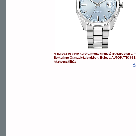
A
Bulova
96b469
karóra
megtekinthető Budapesten a
P
Borkutime Óraszaküzletekben.
Bulova
AUTOMATIC
96B
házhozszállítás
Ö