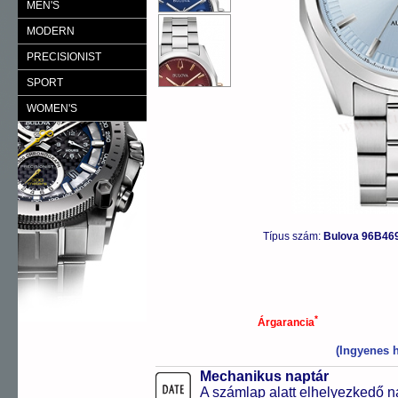
MEN'S
MODERN
PRECISIONIST
SPORT
WOMEN'S
Típus szám:
Bulova 96B46
*
Árgarancia
(Ingyenes h
Mechanikus naptár
A számlap alatt elhelyezkedő n