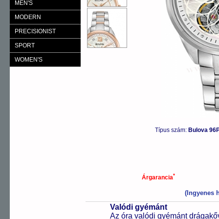
MEN'S
MODERN
PRECISIONIST
SPORT
WOMEN'S
Típus szám:
Bulova 96
*
Árgarancia
(Ingyenes h
Valódi gyémánt
Az óra valódi gyémánt drágakőve