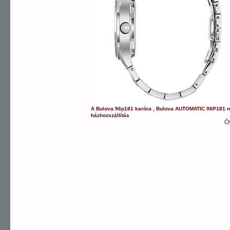
A
Bulova
96p181
karóra
,
Bulova
AUTOMATIC
96P181
n
házhozszállítás
Ö