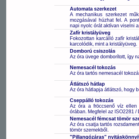
Automata szerkezet
A mechanikus szerkezet műkö
mozgásával húzhat fel. A pon
napi nyolc órát aktívan viselni a
Zafír kristályüveg
Fokozottan karcálló zafír kris
karcolódik, mint a kristályüveg.
Domború csiszolás
Az óra üvege domborított, így 
Nemesacél tokozás
Az óra tartós nemesacél tokozá
Átlátszó hátlap
Az óra hátlapja átlátszó, hogy 
Cseppálló tokozás
Az óra a fröccsenő víz ellen
órában. Megfelel az ISO2281 /
Nemesacél fémcsat tömör sz
Az óra csatja tartós rozsdament
tömör szemekből.
"Pillangózáras" nyitáskönnyí