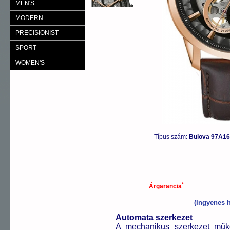
MEN'S
MODERN
PRECISIONIST
SPORT
WOMEN'S
Típus szám:
Bulova 97A16
*
Árgarancia
(Ingyenes h
Automata szerkezet
A mechanikus szerkezet műkö