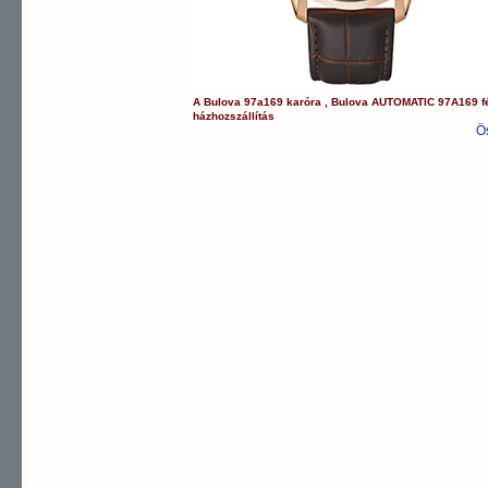
A
Bulova
97a169
karóra
,
Bulova
AUTOMATIC
97A169
f
házhozszállítás
Ö