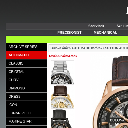
Szervizek
Szaküz
PRECISIONIST
MECHANICAL
ARCHIVE SERIES
Bulova órák
>
AUTOMATIC karórák
>
SUTTON AUTO
AUTOMATIC
További változatok
CLASSIC
CRYSTAL
CURV
DIAMOND
DRESS
ICON
LUNAR PILOT
MARINE STAR