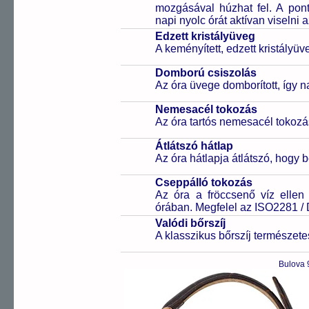
mozgásával húzhat fel. A pon
napi nyolc órát aktívan viselni a
Edzett kristályüveg
A keményített, edzett kristályü
Domború csiszolás
Az óra üvege domborított, így 
Nemesacél tokozás
Az óra tartós nemesacél tokozá
Átlátszó hátlap
Az óra hátlapja átlátszó, hogy 
Cseppálló tokozás
Az óra a fröccsenő víz ellen
órában. Megfelel az ISO2281 /
Valódi bőrszíj
A klasszikus bőrszíj természet
Bulova 