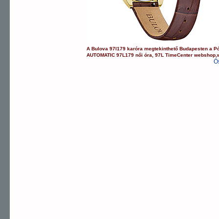
A
Bulova
97l179
karóra
megtekinthető Budapesten a
P
AUTOMATIC
97L179
női óra
,
97L
TimeCenter webshop
,
Ö