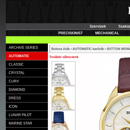
Szervizek
Szaküz
PRECISIONIST
MECHANICAL
ARCHIVE SERIES
Bulova órák
>
AUTOMATIC karórák
>
SUTTON WOM
AUTOMATIC
További változatok
CLASSIC
CRYSTAL
CURV
DIAMOND
DRESS
ICON
LUNAR PILOT
MARINE STAR