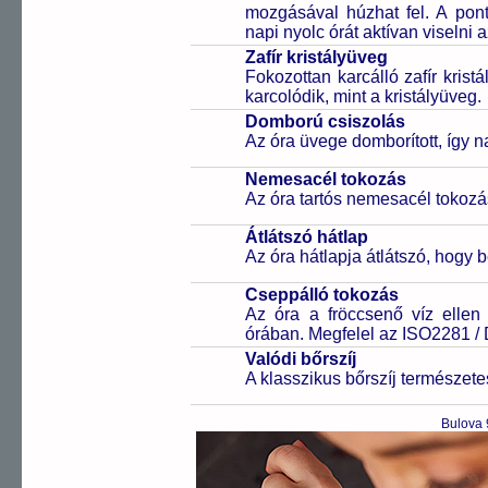
mozgásával húzhat fel. A pon
napi nyolc órát aktívan viselni a
Zafír kristályüveg
Fokozottan karcálló zafír kris
karcolódik, mint a kristályüveg.
Domború csiszolás
Az óra üvege domborított, így 
Nemesacél tokozás
Az óra tartós nemesacél tokozá
Átlátszó hátlap
Az óra hátlapja átlátszó, hogy 
Cseppálló tokozás
Az óra a fröccsenő víz ellen
órában. Megfelel az ISO2281 /
Valódi bőrszíj
A klasszikus bőrszíj természet
Bulova 