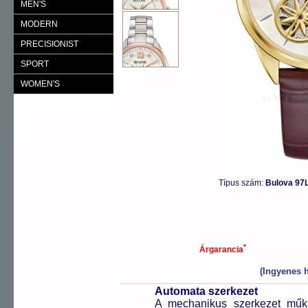
MEN'S
MODERN
PRECISIONIST
SPORT
WOMEN'S
Típus szám:
Bulova 97
*
Árgarancia
(Ingyenes h
Automata szerkezet
A mechanikus szerkezet műkö