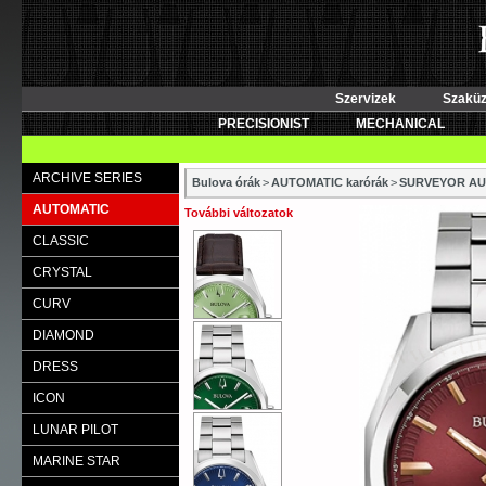
Szervizek
Szaküz
PRECISIONIST
MECHANICAL
ARCHIVE SERIES
Bulova órák
>
AUTOMATIC karórák
>
SURVEYOR AU
AUTOMATIC
További változatok
CLASSIC
CRYSTAL
CURV
DIAMOND
DRESS
ICON
LUNAR PILOT
MARINE STAR