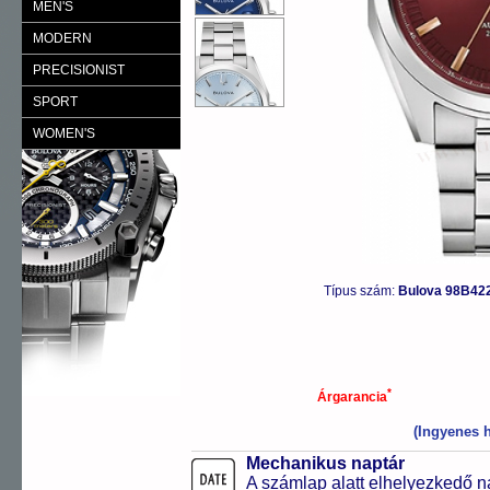
MEN'S
MODERN
PRECISIONIST
SPORT
WOMEN'S
Típus szám:
Bulova 98B42
*
Árgarancia
(Ingyenes h
Mechanikus naptár
A számlap alatt elhelyezkedő n