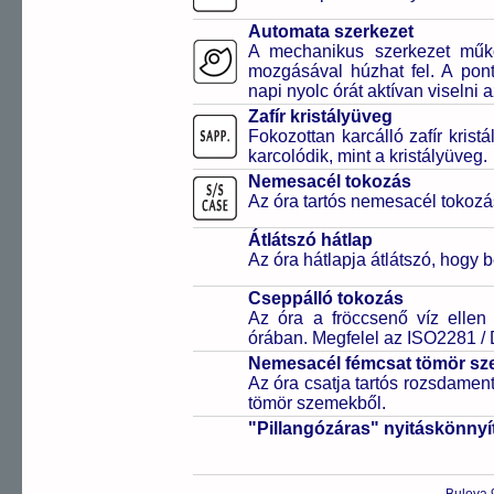
Automata szerkezet
A mechanikus szerkezet műkö
mozgásával húzhat fel. A pon
napi nyolc órát aktívan viselni a
Zafír kristályüveg
Fokozottan karcálló zafír kris
karcolódik, mint a kristályüveg.
Nemesacél tokozás
Az óra tartós nemesacél tokozá
Átlátszó hátlap
Az óra hátlapja átlátszó, hogy 
Cseppálló tokozás
Az óra a fröccsenő víz ellen
órában. Megfelel az ISO2281 /
Nemesacél fémcsat tömör sz
Az óra csatja tartós rozsdament
tömör szemekből.
"Pillangózáras" nyitáskönnyí