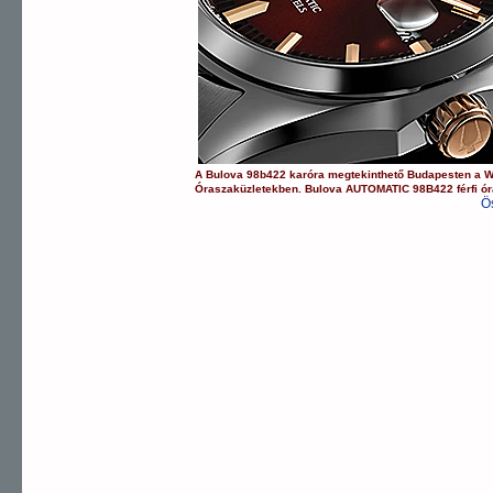
A
Bulova
98b422
karóra
megtekinthető Budapesten a
W
Óraszaküzletekben.
Bulova
AUTOMATIC
98B422
férfi ó
Ö