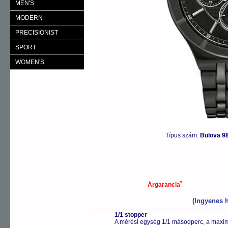
MEN'S
MODERN
PRECISIONIST
SPORT
WOMEN'S
Típus szám:
Bulova 9
*
Árgarancia
(Ingyenes h
1/1 stopper
A mérési egység 1/1 másodperc, a maxim