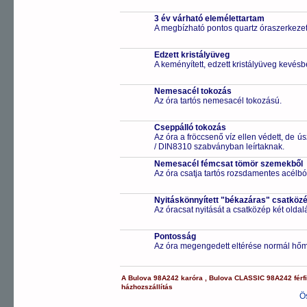
3 év várható elemélettartam
A megbízható pontos quartz óraszerkeze
Edzett kristályüveg
A keményített, edzett kristályüveg kevésb
Nemesacél tokozás
Az óra tartós nemesacél tokozású.
Cseppálló tokozás
Az óra a fröccsenő víz ellen védett, de 
/ DIN8310 szabványban leírtaknak.
Nemesacél fémcsat tömör szemekből
Az óra csatja tartós rozsdamentes acélbó
Nyitáskönnyített "békazáras" csatköz
Az óracsat nyitását a csatközép két old
Pontosság
Az óra megengedett eltérése normál hőm
A
Bulova
98A242
karóra
,
Bulova
CLASSIC
98A242
férf
házhozszállítás
Ö