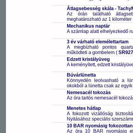
Átlagsebesség skála - Tachy
Az órán található átlagse
meghatározható az 1 kilométer 
Mechanikus naptár
A számlap alatt elhelyezkedő n
3 év várható elemélettartam
A megbízható pontos quartz
működteti a gombelem (
SR92
Edzett kristályüveg
A keményített, edzett kristályü
Búvárlünetta
Könnyedén leolvasható a lüne
okokból a lünetta csak az egyik
Nemesacél tokozás
Az óra tartós nemesacél tokozá
Menetes hátlap
A fokozott vizállóság biztosí
Nyitásához speciális szerszám
10 BAR nyomásig fokozottan 
Az óra 10 BAR nyomásig ell