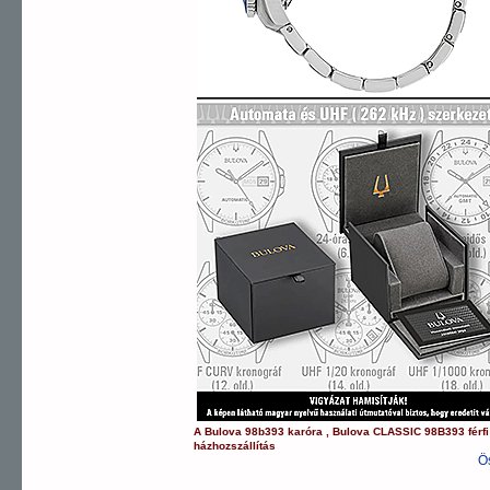
A
Bulova
98b393
karóra
,
Bulova
CLASSIC
98B393
férf
házhozszállítás
Ö