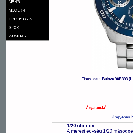
MEN'S
MODERN
PRECISIONIST
SPORT
WOMEN'S
Típus szám:
Bulova 98B393 
*
Árgarancia
(Ingyenes h
1/20 stopper
A mérési egység 1/20 másodper