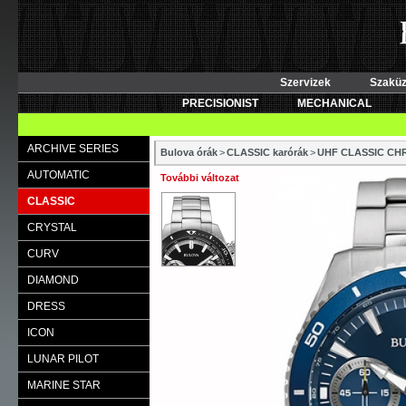
Szervizek
Szaküz
PRECISIONIST
MECHANICAL
ARCHIVE SERIES
Bulova órák
>
CLASSIC karórák
>
UHF CLASSIC C
AUTOMATIC
További változat
CLASSIC
CRYSTAL
CURV
DIAMOND
DRESS
ICON
LUNAR PILOT
MARINE STAR