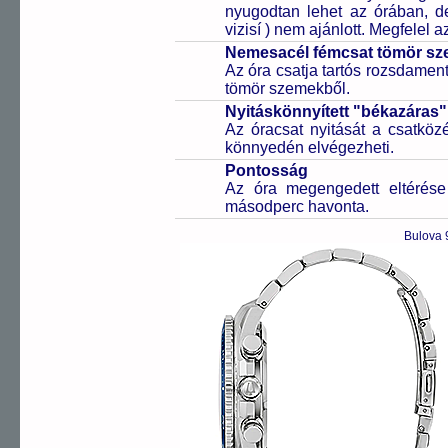
nyugodtan lehet az órában, de 
vizisí ) nem ajánlott. Megfelel
Nemesacél fémcsat tömör sz
Az óra csatja tartós rozsdament
tömör szemekből.
Nyitáskönnyített "békazáras
Az óracsat nyitását a csatköz
könnyedén elvégezheti.
Pontosság
Az óra megengedett eltérés
másodperc havonta.
Bulova 