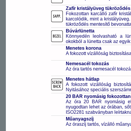
Zafír kristályüveg tükröződés
Fokozottan karcálló zafír kris
karcolódik, mint a kristályüveg
tükröződés mentesítő bevonattal 
Búvárlünetta
Könnyedén leolvasható a lüne
okokból a lünetta csak az egyik
Menetes korona
A fokozott vízállóság biztosítá
Nemesacél tokozás
Az óra tartós nemesacél tokozá
Menetes hátlap
A fokozott vizállóság biztosí
Nyitásához speciális szerszám
20 BAR nyomásig fokozottan 
Az óra 20 BAR nyomásig ell
nyugodtan lehet az órában, sőt
ISO2281 szabványban leírtakn
Műanyagszíj
Az óraszíj tartós, vízálló műany