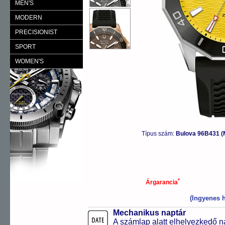
MEN'S
MODERN
PRECISIONIST
SPORT
WOMEN'S
Típus szám:
Bulova 96B431 
*
Árgarancia
(Ingyenes h
Mechanikus naptár
A számlap alatt elhelyezkedő n