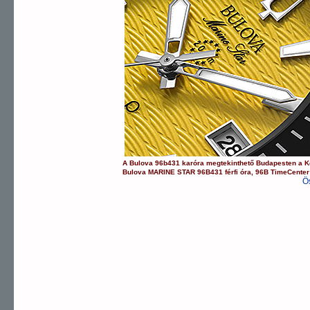
A
Bulova
96b431
karóra
megtekinthető Budapesten a
K
Bulova
MARINE STAR
96B431
férfi óra
,
96B
TimeCente
Ö