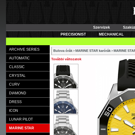
Szervizek
Szaküz
PRECISIONIST
MECHANICAL
ARCHIVE SERIES
Bulova órák
>
MARINE STAR karórák
>
MARINE STA
AUTOMATIC
További változatok
CLASSIC
CRYSTAL
CURV
DIAMOND
DRESS
ICON
LUNAR PILOT
MARINE STAR