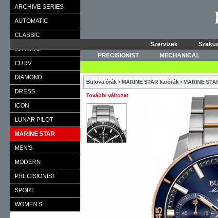
ARCHIVE SERIES
AUTOMATIC
CLASSIC
Szervizek
Szaküz
CRYSTAL
PRECISIONIST
MECHANICAL
CURV
DIAMOND
Bulova órák
>
MARINE STAR karórák
>
MARINE ST
DRESS
További változat
ICON
LUNAR PILOT
MARINE STAR
MEN'S
MODERN
PRECISIONIST
SPORT
WOMEN'S