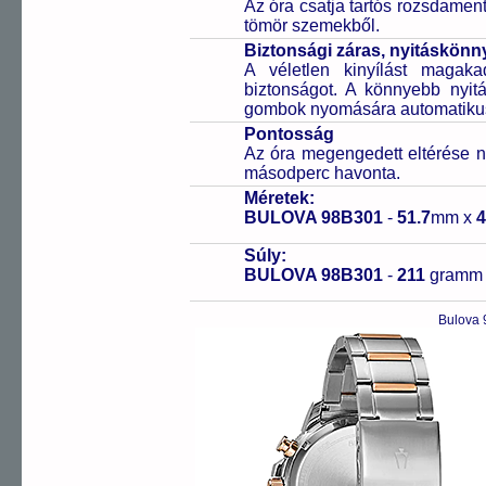
Az óra csatja tartós rozsdament
tömör szemekből.
Biztonsági záras, nyitáskönny
A véletlen kinyílást magaka
biztonságot. A könnyebb nyitá
gombok nyomására automatikusa
Pontosság
Az óra megengedett eltérése n
másodperc havonta.
Méretek:
BULOVA 98B301
-
51.7
mm x
4
Súly:
BULOVA 98B301
-
211
gramm
Bulova 