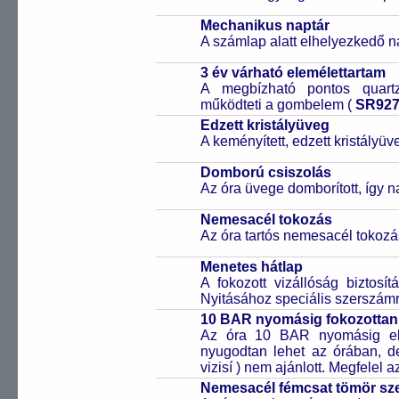
Mechanikus naptár
A számlap alatt elhelyezkedő n
3 év várható elemélettartam
A megbízható pontos quartz
működteti a gombelem (
SR92
Edzett kristályüveg
A keményített, edzett kristályü
Domború csiszolás
Az óra üvege domborított, így 
Nemesacél tokozás
Az óra tartós nemesacél tokozá
Menetes hátlap
A fokozott vizállóság biztosí
Nyitásához speciális szerszám
10 BAR nyomásig fokozottan 
Az óra 10 BAR nyomásig ell
nyugodtan lehet az órában, de 
vizisí ) nem ajánlott. Megfelel
Nemesacél fémcsat tömör sz