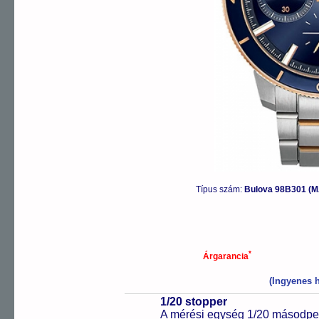
Típus szám:
Bulova 98B301 (
*
Árgarancia
(Ingyenes h
1/20 stopper
A mérési egység 1/20 másodper