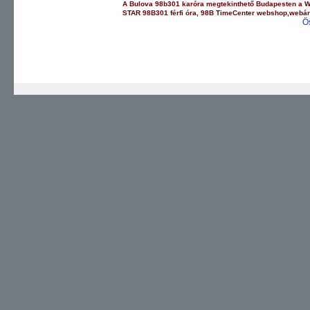
A
Bulova
98b301
karóra
megtekinthető Budapesten a
W
STAR
98B301
férfi óra
,
98B
TimeCenter webshop
,
webár
Ö