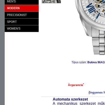
MEN'S
MODERN
PRECISIONIST
SPORT
WOMEN'S
Típus szám:
Bulova 96A1
*
Árgarancia
(Ingyenes h
Automata szerkezet
A mechanikus szerkezet műkö