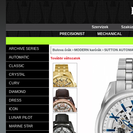
Szervizek
Szaküz
PRECISIONIST
MECHANICAL
ARCHIVE SERIES
Bulova órák
>
MODERN karórák
>
SUTTON AUTOMA
AUTOMATIC
További változatok
CLASSIC
CRYSTAL
CURV
DIAMOND
DRESS
ICON
LUNAR PILOT
MARINE STAR