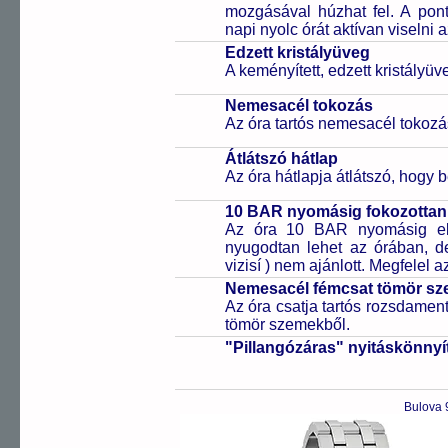
mozgásával húzhat fel. A pon
napi nyolc órát aktívan viselni a
Edzett kristályüveg
A keményített, edzett kristályü
Nemesacél tokozás
Az óra tartós nemesacél tokozá
Átlátszó hátlap
Az óra hátlapja átlátszó, hogy 
10 BAR nyomásig fokozottan 
Az óra 10 BAR nyomásig ell
nyugodtan lehet az órában, de 
vizisí ) nem ajánlott. Megfelel
Nemesacél fémcsat tömör sz
Az óra csatja tartós rozsdament
tömör szemekből.
"Pillangózáras" nyitáskönnyí
Bulova 