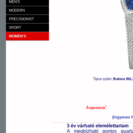
MEN'S
MODERN
PRECISIONIST
SPORT
WOMEN'S
Típus szám:
Bulova 96L
*
Árgarancia
(Ingyenes h
3 év várható elemélettartam
A megbízható pontos quartz