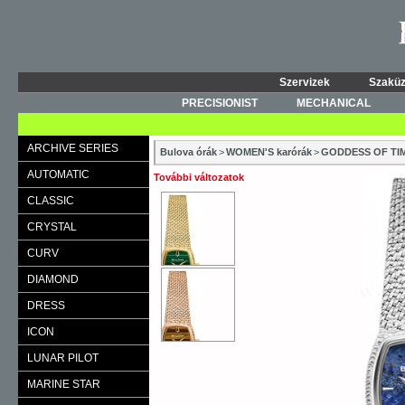
Szervizek
Szaküz
PRECISIONIST
MECHANICAL
ARCHIVE SERIES
Bulova órák
>
WOMEN'S karórák
>
GODDESS OF TI
AUTOMATIC
További változatok
CLASSIC
CRYSTAL
CURV
DIAMOND
DRESS
ICON
LUNAR PILOT
MARINE STAR