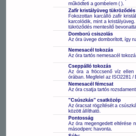
működteti a gombelem (
).
Zafír kristályüveg tükröződés
Fokozottan karcálló zafír kris
karcolódik, mint a kristályüveg
tükröződés mentesítő bevonattal 
Domború csiszolás
Az óra üvege domborított, így 
Nemesacél tokozás
Az óra tartós nemesacél tokozá
Cseppálló tokozás
Az óra a fröccsenő víz ellen
órában. Megfelel az ISO2281 /
Nemesacél fémcsat
Az óra csatja tartós rozsdament
"Csúszkás" csatközép
Az óracsat rögzítését a csúszk
között állítható.
Pontosság
Az óra megengedett eltérése n
másodperc havonta.
Súly: