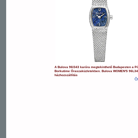
A
Bulova
96l343
karóra
megtekinthető Budapesten a
P
Borkutime Óraszaküzletekben.
Bulova
WOMEN'S
96L3
házhozszállítás
Ö