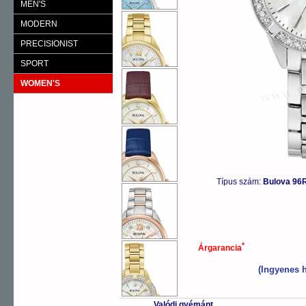
MEN'S
MODERN
PRECISIONIST
SPORT
WOMEN'S
Típus szám:
Bulova 96
*
Árgarancia
(Ingyenes h
Valódi gyémánt