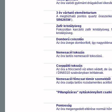
Az óra valódi gyémánt drágakővel ékesíte
3 év várható elemélettartam
A megbízható pontos quartz óraszerk
SR626SW
).
Zafír kristályüveg
Fokozottan karcálló zafír kristályüveg
kristályüveg.
Domború csiszolás
Az óra üvege domborított, így nagyobbnak
Nemesacél tokozás
Az óra tartós nemesacél tokozású.
Cseppálló tokozás
Az óra a fröccsenő víz ellen védett, de 
/ DIN8310 szabványban leírtaknak.
Nemesacél fémcsat tömör szemekből
Az óra csatja tartós rozsdamentes acélbó
"Pillangózáras" nyitáskönnyített csatk
Pontosság
Az óra megengedett eltérése normál hőm