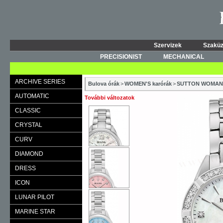
Szervizek
Szaküz
PRECISIONIST
MECHANICAL
ARCHIVE SERIES
Bulova órák
>
WOMEN'S karórák
>
SUTTON WOMAN
AUTOMATIC
További változatok
CLASSIC
CRYSTAL
CURV
DIAMOND
DRESS
ICON
LUNAR PILOT
MARINE STAR