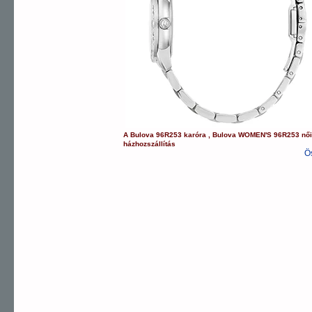
A
Bulova
96R253
karóra
,
Bulova
WOMEN'S
96R253
női
házhozszállítás
Ö