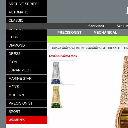
ARCHIVE SERIES
AUTOMATIC
CLASSIC
Szervizek
Szaküz
CRYSTAL
PRECISIONIST
MECHANICAL
CURV
DIAMOND
Bulova órák
>
WOMEN'S karórák
>
GODDESS OF TI
DRESS
További változatok
ICON
LUNAR PILOT
MARINE STAR
MEN'S
MODERN
PRECISIONIST
SPORT
WOMEN'S