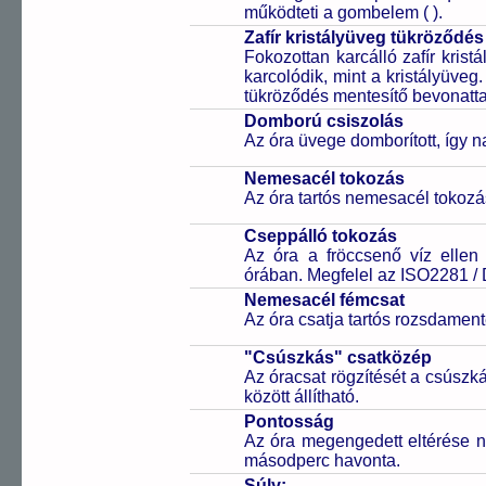
működteti a gombelem (
).
Zafír kristályüveg tükröződés
Fokozottan karcálló zafír kris
karcolódik, mint a kristályüveg
tükröződés mentesítő bevonattal 
Domború csiszolás
Az óra üvege domborított, így 
Nemesacél tokozás
Az óra tartós nemesacél tokozá
Cseppálló tokozás
Az óra a fröccsenő víz ellen
órában. Megfelel az ISO2281 /
Nemesacél fémcsat
Az óra csatja tartós rozsdament
"Csúszkás" csatközép
Az óracsat rögzítését a csúszk
között állítható.
Pontosság
Az óra megengedett eltérése n
másodperc havonta.
Súly: