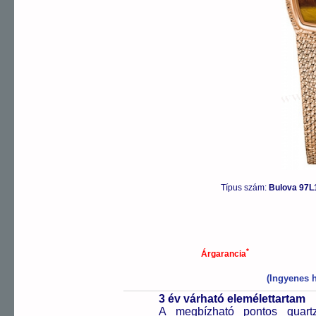
Típus szám:
Bulova 97L
*
Árgarancia
(Ingyenes h
3 év várható elemélettartam
A megbízható pontos quartz