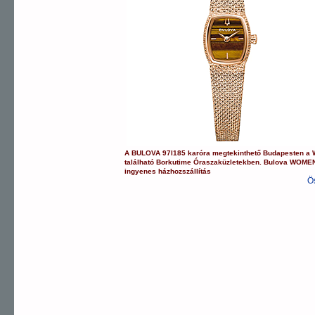
A
BULOVA
97l185
karóra
megtekinthető Budapesten a
található Borkutime Óraszaküzletekben.
Bulova
WOMEN
ingyenes házhozszállítás
Ö