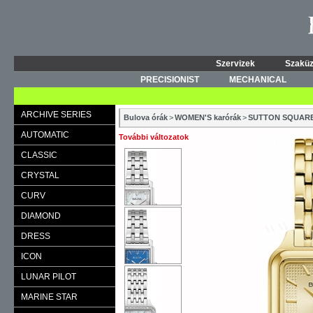
Szervizek
Szaküz
PRECISIONIST
MECHANICAL
ARCHIVE SERIES
Bulova órák
>
WOMEN'S karórák
>
SUTTON SQUAR
AUTOMATIC
További változatok
CLASSIC
CRYSTAL
CURV
DIAMOND
DRESS
ICON
LUNAR PILOT
MARINE STAR