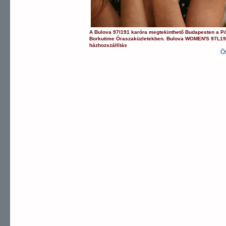
A
Bulova
97l191
karóra
megtekinthető Budapesten a
P
Borkutime Óraszaküzletekben.
Bulova
WOMEN'S
97L1
házhozszállítás
Ö