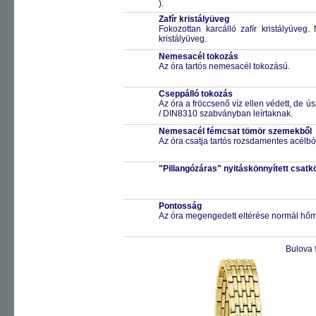
).
Zafír kristályüveg
Fokozottan karcálló zafír kristályüveg
kristályüveg.
Nemesacél tokozás
Az óra tartós nemesacél tokozású.
Cseppálló tokozás
Az óra a fröccsenő víz ellen védett, de 
/ DIN8310 szabványban leírtaknak.
Nemesacél fémcsat tömör szemekből
Az óra csatja tartós rozsdamentes acélbó
"Pillangózáras" nyitáskönnyített csatk
Pontosság
Az óra megengedett eltérése normál hőm
Bulova 