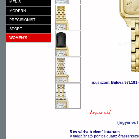
MEN'S
MODERN
PRECISIONIST
SPORT
WOMEN'S
Típus szám:
Bulova 97L19
*
Árgarancia
(Ingyenes h
5 év várható elemélettartam
A megbízható pontos quartz óraszerkeze