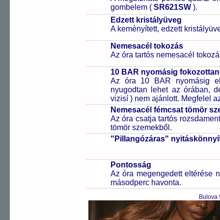
gombelem (
SR621SW
).
Edzett kristályüveg
A keményített, edzett kristályü
Nemesacél tokozás
Az óra tartós nemesacél tokozá
10 BAR nyomásig fokozottan 
Az óra 10 BAR nyomásig ell
nyugodtan lehet az órában, de 
vizisí ) nem ajánlott. Megfelel
Nemesacél fémcsat tömör sz
Az óra csatja tartós rozsdament
tömör szemekből.
"Pillangózáras" nyitáskönnyí
Pontosság
Az óra megengedett eltérése n
másodperc havonta.
Bulova 