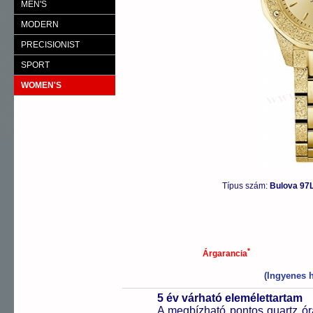
MEN'S
MODERN
PRECISIONIST
SPORT
WOMEN'S
Típus szám:
Bulova 97
*
Árgarancia
(Ingyenes h
5 év várható elemélettartam
A megbízható pontos quartz ór