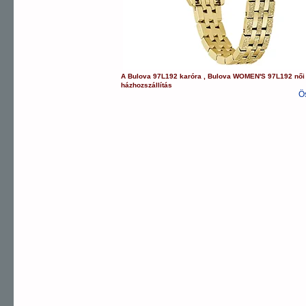
A
Bulova
97L192
karóra
,
Bulova
WOMEN'S
97L192
női
házhozszállítás
Ö