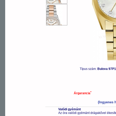
Típus szám:
Bulova 97P
*
Árgarancia
(Ingyenes h
Valódi gyémánt
Az óra valódi gyémánt drágakővel ékesíte