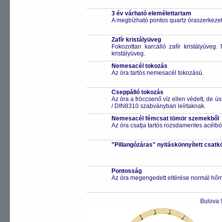
3 év várható elemélettartam
A megbízható pontos quartz óraszerkeze
Zafír kristályüveg
Fokozottan karcálló zafír kristályüveg
kristályüveg.
Nemesacél tokozás
Az óra tartós nemesacél tokozású.
Cseppálló tokozás
Az óra a fröccsenő víz ellen védett, de 
/ DIN8310 szabványban leírtaknak.
Nemesacél fémcsat tömör szemekből
Az óra csatja tartós rozsdamentes acélbó
"Pillangózáras" nyitáskönnyített csatk
Pontosság
Az óra megengedett eltérése normál hőm
Bulova 