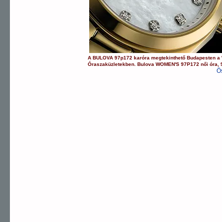
A
BULOVA
97p172
karóra
megtekinthető Budapesten a
Óraszaküzletekben.
Bulova
WOMEN'S
97P172
női óra
,
Ö