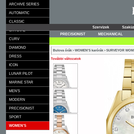
ARCHIVE SERIES
AUTOMATIC
CLASSIC
Szervizek
Szaküz
CRYSTAL
PRECISIONIST
MECHANICAL
CURV
DIAMOND
Bulova órák
>
WOMEN'S karórák
>
SURVEYOR WOM
DRESS
További változatok
ICON
LUNAR PILOT
MARINE STAR
MEN'S
MODERN
PRECISIONIST
SPORT
WOMEN'S