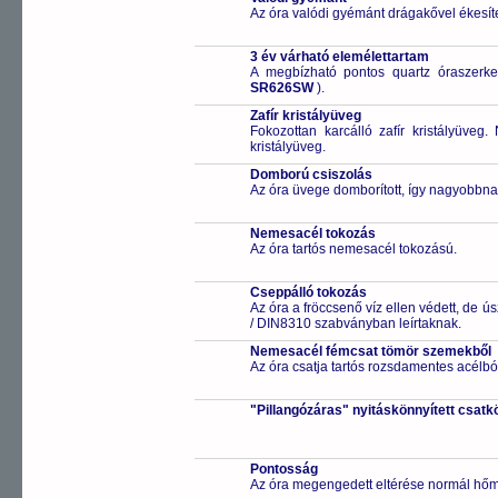
Az óra valódi gyémánt drágakővel ékesíte
3 év várható elemélettartam
A megbízható pontos quartz óraszerk
SR626SW
).
Zafír kristályüveg
Fokozottan karcálló zafír kristályüveg
kristályüveg.
Domború csiszolás
Az óra üvege domborított, így nagyobbnak
Nemesacél tokozás
Az óra tartós nemesacél tokozású.
Cseppálló tokozás
Az óra a fröccsenő víz ellen védett, de 
/ DIN8310 szabványban leírtaknak.
Nemesacél fémcsat tömör szemekből
Az óra csatja tartós rozsdamentes acélbó
"Pillangózáras" nyitáskönnyített csatk
Pontosság
Az óra megengedett eltérése normál hőm