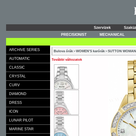
Szervizek
Szaküz
PRECISIONIST
MECHANICAL
ARCHIVE SERIES
Bulova órák
>
WOMEN'S karórák
>
SUTTON WOMAN
AUTOMATIC
További változatok
CLASSIC
CRYSTAL
CURV
DIAMOND
DRESS
ICON
LUNAR PILOT
MARINE STAR