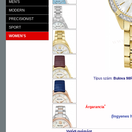
MEN'S
MODERN
PRECISIONIST
SPORT
WOMEN'S
Típus szám:
Bulova 98
*
Árgarancia
(Ingyenes h
Valódi gyémánt