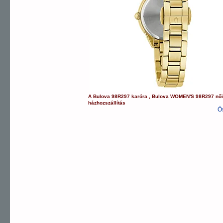
A
Bulova
98R297
karóra
,
Bulova
WOMEN'S
98R297
női
házhozszállítás
Ö