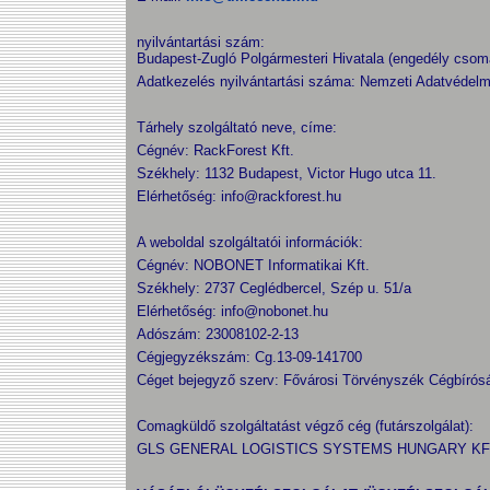
nyilvántartási szám:
Budapest-Zugló Polgármesteri Hivatala (engedély cso
Adatkezelés nyilvántartási száma: Nemzeti Adatvédel
Tárhely szolgáltató neve, címe:
Cégnév: RackForest Kft.
Székhely: 1132 Budapest, Victor Hugo utca 11.
Elérhetőség:
info@rackforest.hu
A weboldal szolgáltatói információk:
Cégnév: NOBONET Informatikai Kft.
Székhely: 2737 Ceglédbercel, Szép u. 51/a
Elérhetőség: info@nobonet.hu
Adószám: 23008102-2-13
Cégjegyzékszám: Cg.13-09-141700
Céget bejegyző szerv: Fővárosi Törvényszék Cégbírós
Comagküldő szolgáltatást végző cég (futárszolgálat):
GLS GENERAL LOGISTICS SYSTEMS HUNGARY KF