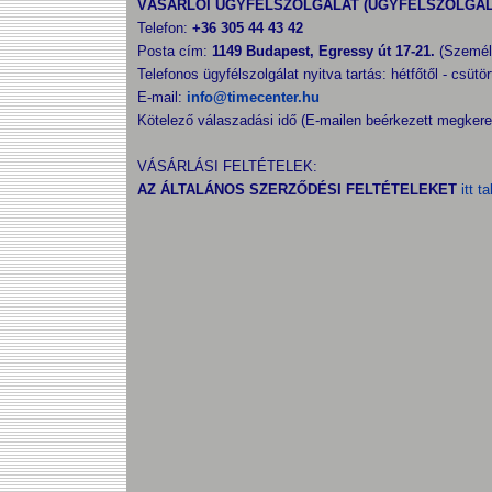
VÁSÁRLÓI ÜGYFÉLSZOLGÁLAT (ÜGYFÉLSZOLGÁL
Telefon:
+36 305 44 43 42
Posta cím:
1149 Budapest, Egressy út 17-21.
(Személy
Telefonos ügyfélszolgálat nyitva tartás: hétfőtől - csütör
E-mail:
info@timecenter.hu
Kötelező válaszadási idő (E-mailen beérkezett megkeres
VÁSÁRLÁSI FELTÉTELEK:
AZ ÁLTALÁNOS SZERZŐDÉSI FELTÉTELEKET
itt ta