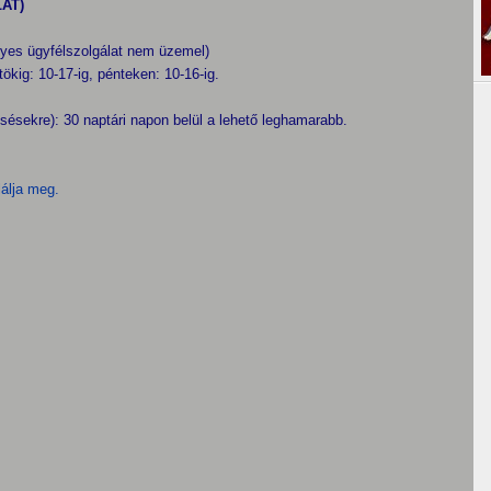
AT)
es ügyfélszolgálat nem üzemel)
tökig: 10-17-ig, pénteken: 10-16-ig.
ésekre): 30 naptári napon belül a lehető leghamarabb.
lálja meg.