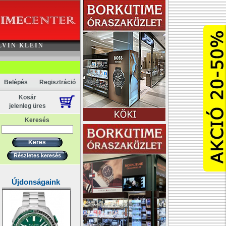
Akció
LVIN KLEIN
Belépés
Regisztráció
Kosár
jelenleg üres
Keresés
Részletes keresés
Újdonságaink