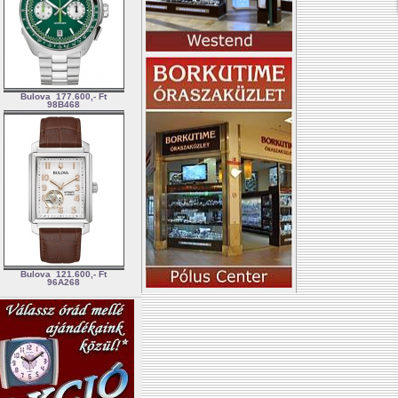
Bulova
177.600,- Ft
98B468
Bulova
121.600,- Ft
96A268