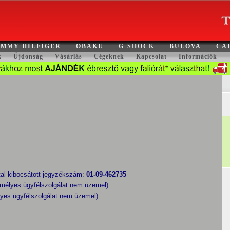
MMY HILFIGER
OBAKU
G-SHOCK
BULOVA
CA
k
Újdonság
Vásárlás
Cégeknek
Kapcsolat
Információk
al kibocsátott jegyzékszám:
01-09-462735
mélyes ügyfélszolgálat nem üzemel)
yes ügyfélszolgálat nem üzemel)