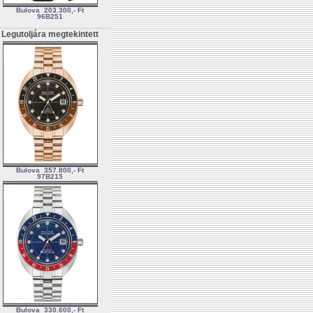
Bulova
203.300,- Ft
96B251
Legutoljára megtekintett
Bulova
357.800,- Ft
97B215
Bulova
330.600,- Ft