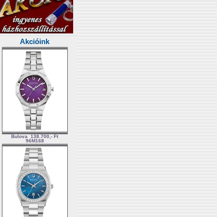
Akcióink
Bulova
138.700,- Ft
96M168