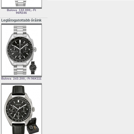
Bulova
132.000,- Ft
96R246
Leglátogatottabb óráink
Bulova
243.200,- Ft
96K111