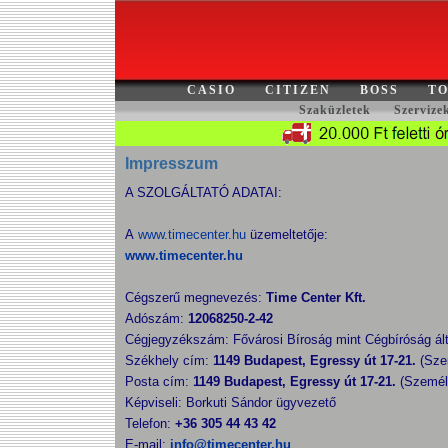
CASIO
CITIZEN
BOSS
TO
Szaküzletek
Szervize
Impresszum
A SZOLGÁLTATÓ ADATAI:
A
www.timecenter.hu
üzemeltetője:
www.timecenter.hu
Cégszerű megnevezés:
Time Center Kft.
Adószám:
12068250-2-42
Cégjegyzékszám: Fővárosi Bíroság mint Cégbíróság ált
Székhely cím:
1149 Budapest, Egressy út 17-21.
(Sze
Posta cím:
1149 Budapest, Egressy út 17-21.
(Személ
Képviseli: Borkuti Sándor ügyvezető
Telefon:
+36 305 44 43 42
E-mail:
info@timecenter.hu