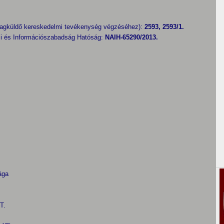
magküldő kereskedelmi tevékenység végzéséhez):
2593, 2593/1.
mi és Információszabadság Hatóság:
NAIH-65290/2013.
ága
T.